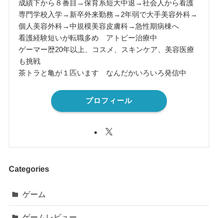
成績下から８番目→保育系短大中退→社会人から看護
専門学校入学→新卒外来勤務→2年弱で大手美容外科→
個人美容外科→中規模美容皮膚科→急性期病棟へ
看護経験短いが転職多め アトピー治療中
ゲーマー歴20年以上、コスメ、スキンケア、美容医療
も挑戦
茶トラと亀が１匹います なんだかいろいろ発信中
プロフィール
Categories
ゲーム
ゲームレビュー